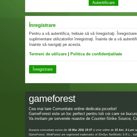
Înregistrare
Pentru a vă autentifica, trebuie să vă înregistraţi. Înregistr
suplimentare utilizatorilor înregistraţi. Înainte de a vă autentif
înainte să navigaţi pe acesta.
Termeni de utilizare
|
Politica de confidenţialitate
Înregistrare
gameforest
Cea mai tare Comunitate online dedicata jocurilor!
GameForest este un loc perfect pentru toti cei care se bucura 
Va invitam pe serverele noastre de Counter-Strike Source, Co
Aceasta comunitate exista din
16 Mar 2011 19:37
si este online de
15 Ani, 4 Luni s
GameForest, WebForest are registered trademarks of IDeSys NetWorks S.R.L., Valve,