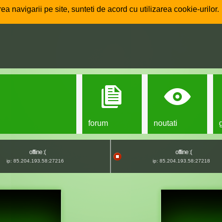
ea navigarii pe site, sunteti de acord cu utilizarea cookie-urilor.
forum
noutati
offline :(
offline :(
ip: 85.204.193.58:27216
ip: 85.204.193.58:27218