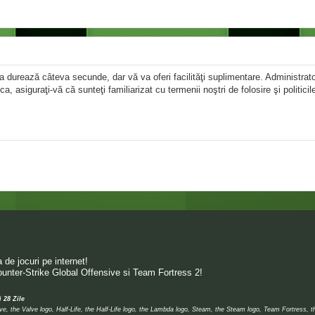
area durează câteva secunde, dar vă va oferi facilităţi suplimentare. Administr
ica, asiguraţi-vă că sunteţi familiarizat cu termenii noştri de folosire şi politici
de jocuri pe internet!
unter-Strike Global Offensive si Team Fortress 2!
i 28 Zile
 the Valve logo, Half-Life, the Half-Life logo, the Lambda logo, Steam, the Steam logo, Team Fortress, 