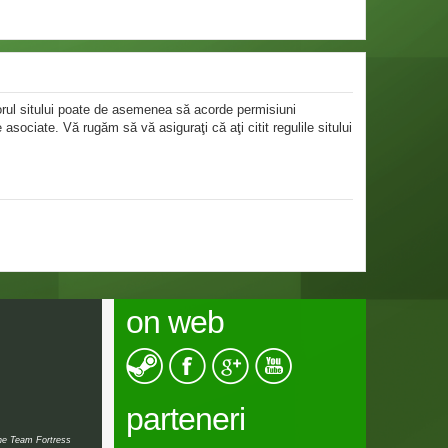
atorul sitului poate de asemenea să acorde permisiuni
le asociate. Vă rugăm să vă asiguraţi că aţi citit regulile sitului
on web
parteneri
the Team Fortress