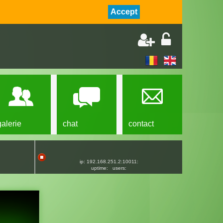
Accept
galerie
chat
contact
ip: 192.168.251.2:10011:
uptime:
users: