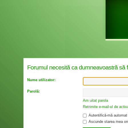
Forumul necesită ca dumneavoastră să fiţi 
Nume utilizator:
Parolă:
Am uitat parola
Retrimite e-mail-ul de activ
Autentifică-mă automat l
Ascunde starea mea onl