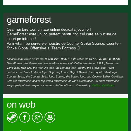
gameforest
Cea mai tare Comunitate online dedicata jocurilor!
GameForest este un loc perfect pentru toti cei care se bucura de
jocuri pe internet!
Va invitam pe serverele noastre de Counter-Strike Source, Counter-
Strike Global Offensive si Team Fortress 2!
Aceasta comunitate exista din
16 Mar 2011 19:37
si este online de
15 Ani, 4 Luni si 28 Zile
GameForest, WebForest are registered trademarks of IDeSys NetWorks S.R.L., Valve, the
Valve logo, Half-Life, the Half-Life logo, the Lambda logo, Steam, the Steam logo, Team
Fortress, the Team Fortress logo, Opposing Force, Day of Defeat, the Day of Defeat logo,
Counter-Strike, the Counter-Strike logo, Source, the Source logo, and Counter-Strike: Condition
Zero are trademarks and/or registered trademarks of Valve Corporation. All other trademarks
are property of their respective owners. © GameForest Powered by
IDeSys NetWorks
on web