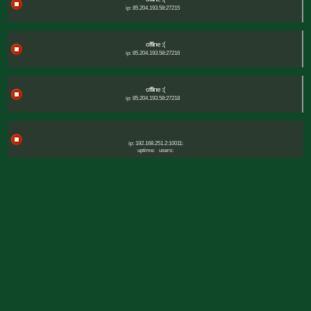
ip: 85.204.193.58:27215
offline :(
ip: 85.204.193.58:27216
offline :(
ip: 85.204.193.58:27218
ip: 192.168.251.2:10011:
uptime:
users: