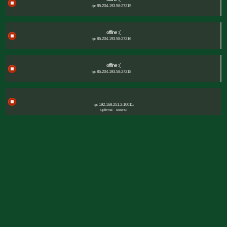
ip: 85.204.193.58:27215
offline :(
ip: 85.204.193.58:27216
offline :(
ip: 85.204.193.58:27218
ip: 192.168.251.2:10011:
uptime:
users: