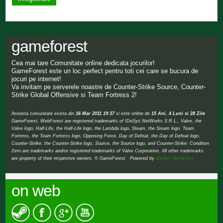
gameforest
Cea mai tare Comunitate online dedicata jocurilor!
GameForest este un loc perfect pentru toti cei care se bucura de
jocuri pe internet!
Va invitam pe serverele noastre de Counter-Strike Source, Counter-
Strike Global Offensive si Team Fortress 2!
Aceasta comunitate exista din
16 Mar 2011 19:37
si este online de
15 Ani, 4 Luni si 28 Zile
GameForest, WebForest are registered trademarks of IDeSys NetWorks S.R.L., Valve, the
Valve logo, Half-Life, the Half-Life logo, the Lambda logo, Steam, the Steam logo, Team
Fortress, the Team Fortress logo, Opposing Force, Day of Defeat, the Day of Defeat logo,
Counter-Strike, the Counter-Strike logo, Source, the Source logo, and Counter-Strike: Condition
Zero are trademarks and/or registered trademarks of Valve Corporation. All other trademarks
are property of their respective owners. © GameForest Powered by
IDeSys NetWorks
on web