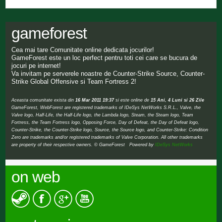
gameforest
Cea mai tare Comunitate online dedicata jocurilor!
GameForest este un loc perfect pentru toti cei care se bucura de
jocuri pe internet!
Va invitam pe serverele noastre de Counter-Strike Source, Counter-
Strike Global Offensive si Team Fortress 2!
Aceasta comunitate exista din
16 Mar 2011 19:37
si este online de
15 Ani, 4 Luni si 26 Zile
GameForest, WebForest are registered trademarks of IDeSys NetWorks S.R.L., Valve, the
Valve logo, Half-Life, the Half-Life logo, the Lambda logo, Steam, the Steam logo, Team
Fortress, the Team Fortress logo, Opposing Force, Day of Defeat, the Day of Defeat logo,
Counter-Strike, the Counter-Strike logo, Source, the Source logo, and Counter-Strike: Condition
Zero are trademarks and/or registered trademarks of Valve Corporation. All other trademarks
are property of their respective owners. © GameForest Powered by
IDeSys NetWorks
on web