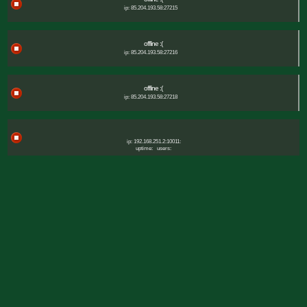
ip: 85.204.193.58:27215
offline :(
ip: 85.204.193.58:27216
offline :(
ip: 85.204.193.58:27218
ip: 192.168.251.2:10011:
uptime:
users: