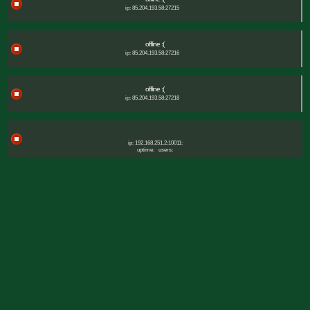
ip: 85.204.193.58:27215
offline :(
ip: 85.204.193.58:27216
offline :(
ip: 85.204.193.58:27218
ip: 192.168.251.2:10011:
uptime:
users: