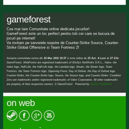
gameforest
Cea mai tare Comunitate online dedicata jocurilor!
GameForest este un loc perfect pentru toti cei care se bucura de
jocuri pe internet!
Va invitam pe serverele noastre de Counter-Strike Source, Counter-
Strike Global Offensive si Team Fortress 2!
Aceasta comunitate exista din
16 Mar 2011 19:37
si este online de
15 Ani, 4 Luni si 27 Zile
GameForest, WebForest are registered trademarks of IDeSys NetWorks S.R.L., Valve, the
Valve logo, Half-Life, the Half-Life logo, the Lambda logo, Steam, the Steam logo, Team
Fortress, the Team Fortress logo, Opposing Force, Day of Defeat, the Day of Defeat logo,
Counter-Strike, the Counter-Strike logo, Source, the Source logo, and Counter-Strike: Condition
Zero are trademarks and/or registered trademarks of Valve Corporation. All other trademarks
are property of their respective owners. © GameForest Powered by
IDeSys NetWorks
on web