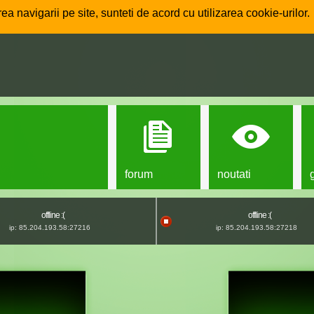
ea navigarii pe site, sunteti de acord cu utilizarea cookie-urilor.
forum
noutati
offline :(
offline :(
ip: 85.204.193.58:27216
ip: 85.204.193.58:27218