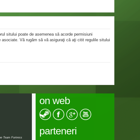
atorul sitului poate de asemenea să acorde permisiuni
le asociate. Vă rugăm să vă asiguraţi că aţi citit regulile sitului
on web
parteneri
the Team Fortress