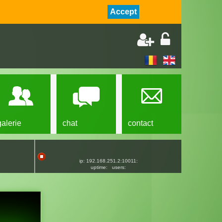
Accept
galerie
chat
contact
ip: 192.168.251.2:10011:
uptime:
users: