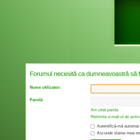
Forumul necesită ca dumneavoastră să fiţi 
Nume utilizator:
Parolă:
Am uitat parola
Retrimite e-mail-ul de activ
Autentifică-mă automat l
Ascunde starea mea onl