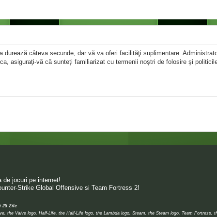
area durează câteva secunde, dar vă va oferi facilităţi suplimentare. Administr
ica, asiguraţi-vă că sunteţi familiarizat cu termenii noştri de folosire şi politici
de jocuri pe internet!
unter-Strike Global Offensive si Team Fortress 2!
i 25 Zile
 the Valve logo, Half-Life, the Half-Life logo, the Lambda logo, Steam, the Steam logo, Team Fortress, 