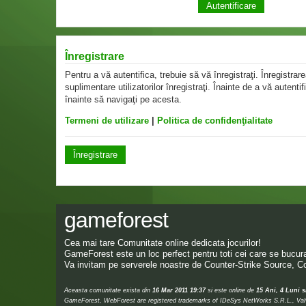
Înregistrare
Pentru a vă autentifica, trebuie să vă înregistraţi. Înregistr
suplimentare utilizatorilor înregistraţi. Înainte de a vă autentif
înainte să navigaţi pe acesta.
Termeni de utilizare
|
Politica de confidenţialitate
Înregistrare
gameforest
Cea mai tare Comunitate online dedicata jocurilor!
GameForest este un loc perfect pentru toti cei care se bucura 
Va invitam pe serverele noastre de Counter-Strike Source, Co
Aceasta comunitate exista din
16 Mar 2011 19:37
si este online de
15 Ani, 4 Luni s
GameForest, WebForest are registered trademarks of IDeSys NetWorks S.R.L., Valve,