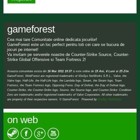
gameforest
Cea mai tare Comunitate online dedicata jocurilor!
GameForest este un loc perfect pentru toti cei care se bucura de
jocuri pe internet!
Va invitam pe serverele noastre de Counter-Strike Source, Counter-
Strike Global Offensive si Team Fortress 2!
Aceasta comunitate exista din
16 Mar 2011 19:37
si este online de
15 Ani, 4 Luni si 25 Zile
GameForest, WebForest are registered trademarks of IDeSys NetWorks S.R.L., Valve, the
Valve logo, Half-Life, the Half-Life logo, the Lambda logo, Steam, the Steam logo, Team
Fortress, the Team Fortress logo, Opposing Force, Day of Defeat, the Day of Defeat logo,
Counter-Strike, the Counter-Strike logo, Source, the Source logo, and Counter-Strike: Condition
Zero are trademarks and/or registered trademarks of Valve Corporation. All other trademarks
are property of their respective owners. © GameForest Powered by
IDeSys NetWorks
on web