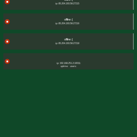
ip: 85.204.193.58:27215
offline :(
ip: 85.204.193.58:27216
offline :(
ip: 85.204.193.58:27218
ip: 192.168.251.2:10011:
uptime:
users: