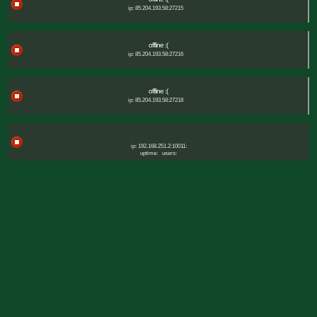
ip: 85.204.193.58:27215
offline :(
ip: 85.204.193.58:27216
offline :(
ip: 85.204.193.58:27218
ip: 192.168.251.2:10011:
uptime:
users: