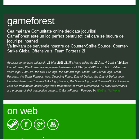
gameforest
Cea mai tare Comunitate online dedicata jocurilor!
GameForest este un loc perfect pentru toti cei care se bucura de
jocuri pe internet!
Va invitam pe serverele noastre de Counter-Strike Source, Counter-
Strike Global Offensive si Team Fortress 2!
Aceasta comunitate exista din
16 Mar 2011 19:37
si este online de
15 Ani, 4 Luni si 26 Zile
GameForest, WebForest are registered trademarks of IDeSys NetWorks S.R.L., Valve, the
Valve logo, Half-Life, the Half-Life logo, the Lambda logo, Steam, the Steam logo, Team
Fortress, the Team Fortress logo, Opposing Force, Day of Defeat, the Day of Defeat logo,
Counter-Strike, the Counter-Strike logo, Source, the Source logo, and Counter-Strike: Condition
Zero are trademarks and/or registered trademarks of Valve Corporation. All other trademarks
are property of their respective owners. © GameForest Powered by
IDeSys NetWorks
on web