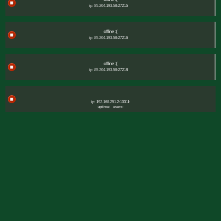
ip: 85.204.193.58:27215
offline :(
ip: 85.204.193.58:27216
offline :(
ip: 85.204.193.58:27218
ip: 192.168.251.2:10011:
uptime:
users: