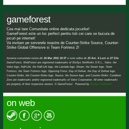
gameforest
Cea mai tare Comunitate online dedicata jocurilor!
GameForest este un loc perfect pentru toti cei care se bucura de
jocuri pe internet!
Va invitam pe serverele noastre de Counter-Strike Source, Counter-
Strike Global Offensive si Team Fortress 2!
Aceasta comunitate exista din
16 Mar 2011 19:37
si este online de
15 Ani, 4 Luni si 27 Zile
GameForest, WebForest are registered trademarks of IDeSys NetWorks S.R.L., Valve, the
Valve logo, Half-Life, the Half-Life logo, the Lambda logo, Steam, the Steam logo, Team
Fortress, the Team Fortress logo, Opposing Force, Day of Defeat, the Day of Defeat logo,
Counter-Strike, the Counter-Strike logo, Source, the Source logo, and Counter-Strike: Condition
Zero are trademarks and/or registered trademarks of Valve Corporation. All other trademarks
are property of their respective owners. © GameForest Powered by
IDeSys NetWorks
on web