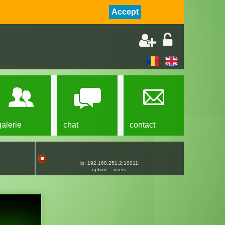
Accept
galerie
chat
contact
ip: 192.168.251.2:10011:
uptime:
users: