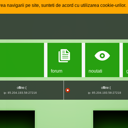
ea navigarii pe site, sunteti de acord cu utilizarea cookie-urilor.
forum
noutati
offline :(
offline :(
ip: 85.204.193.58:27216
ip: 85.204.193.58:27218