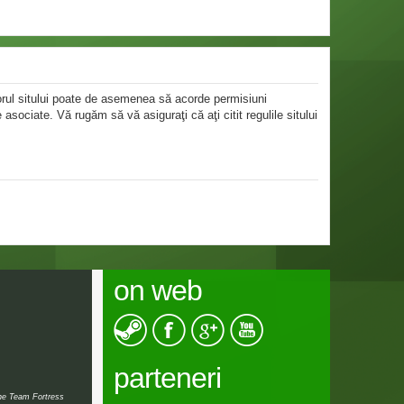
atorul sitului poate de asemenea să acorde permisiuni
le asociate. Vă rugăm să vă asiguraţi că aţi citit regulile sitului
on web
parteneri
the Team Fortress