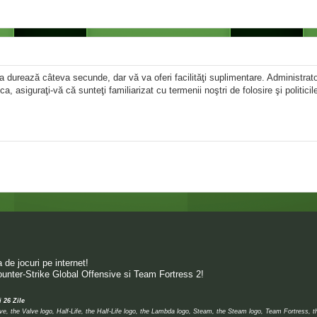
area durează câteva secunde, dar vă va oferi facilităţi suplimentare. Administr
ica, asiguraţi-vă că sunteţi familiarizat cu termenii noştri de folosire şi politici
de jocuri pe internet!
unter-Strike Global Offensive si Team Fortress 2!
i 26 Zile
 the Valve logo, Half-Life, the Half-Life logo, the Lambda logo, Steam, the Steam logo, Team Fortress, 