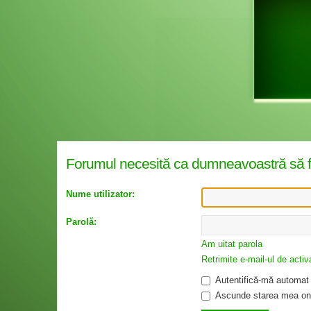
Forumul necesită ca dumneavoastră să fiţi 
Nume utilizator:
Parolă:
Am uitat parola
Retrimite e-mail-ul de activ
Autentifică-mă automat l
Ascunde starea mea onl