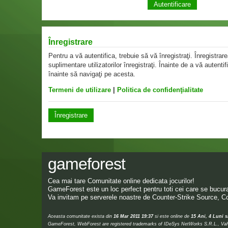
Înregistrare
Pentru a vă autentifica, trebuie să vă înregistraţi. Înregistr
suplimentare utilizatorilor înregistraţi. Înainte de a vă autentif
înainte să navigaţi pe acesta.
Termeni de utilizare
|
Politica de confidenţialitate
Înregistrare
gameforest
Cea mai tare Comunitate online dedicata jocurilor!
GameForest este un loc perfect pentru toti cei care se bucura 
Va invitam pe serverele noastre de Counter-Strike Source, Co
Aceasta comunitate exista din
16 Mar 2011 19:37
si este online de
15 Ani, 4 Luni s
GameForest, WebForest are registered trademarks of IDeSys NetWorks S.R.L., Valve,