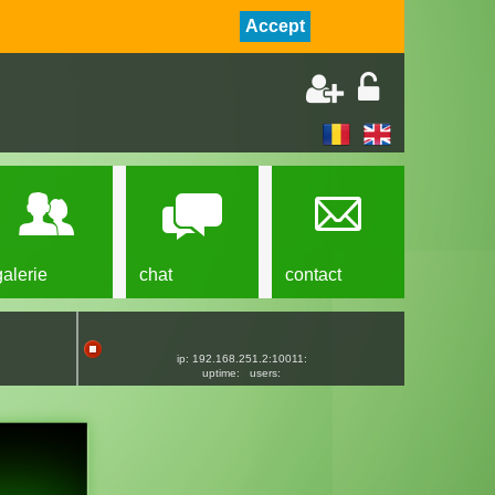
Accept
galerie
chat
contact
ip: 192.168.251.2:10011:
uptime:
users: