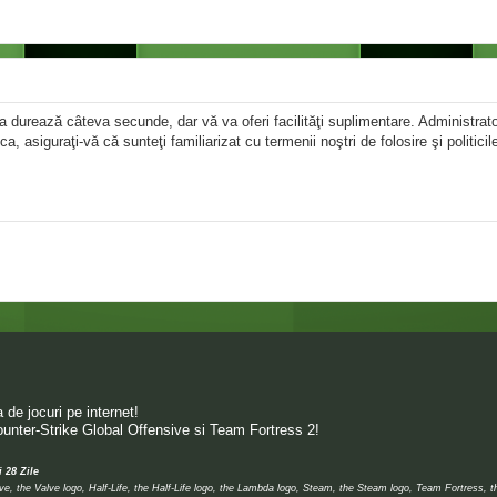
area durează câteva secunde, dar vă va oferi facilităţi suplimentare. Administr
ica, asiguraţi-vă că sunteţi familiarizat cu termenii noştri de folosire şi politici
de jocuri pe internet!
unter-Strike Global Offensive si Team Fortress 2!
i 28 Zile
 the Valve logo, Half-Life, the Half-Life logo, the Lambda logo, Steam, the Steam logo, Team Fortress, 