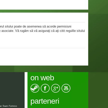
atorul sitului poate de asemenea să acorde permisiuni
le asociate. Vă rugăm să vă asiguraţi că aţi citit regulile sitului
on web
parteneri
the Team Fortress