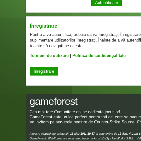
Înregistrare
Pentru a vă autentifica, trebuie să vă înregistraţi. Înregistr
suplimentare utilizatorilor înregistraţi. Înainte de a vă autentif
înainte să navigaţi pe acesta.
Termeni de utilizare
|
Politica de confidenţialitate
Înregistrare
gameforest
Cea mai tare Comunitate online dedicata jocurilor!
GameForest este un loc perfect pentru toti cei care se bucura 
Va invitam pe serverele noastre de Counter-Strike Source, Co
Aceasta comunitate exista din
16 Mar 2011 19:37
si este online de
15 Ani, 4 Luni s
GameForest, WebForest are registered trademarks of IDeSys NetWorks S.R.L., Valve,