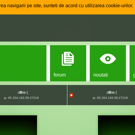
ea navigarii pe site, sunteti de acord cu utilizarea cookie-urilor.
forum
noutati
offline :(
offline :(
ip: 85.204.193.58:27216
ip: 85.204.193.58:27218