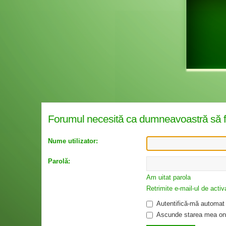
Forumul necesită ca dumneavoastră să fiţi 
Nume utilizator:
Parolă:
Am uitat parola
Retrimite e-mail-ul de activ
Autentifică-mă automat l
Ascunde starea mea onl