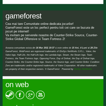
gameforest
Cea mai tare Comunitate online dedicata jocurilor!
GameForest este un loc perfect pentru toti cei care se bucura de
jocuri pe internet!
Va invitam pe serverele noastre de Counter-Strike Source, Counter-
Strike Global Offensive si Team Fortress 2!
Aceasta comunitate exista din
16 Mar 2011 19:37
si este online de
15 Ani, 4 Luni si 28 Zile
GameForest, WebForest are registered trademarks of IDeSys NetWorks S.R.L., Valve, the
Valve logo, Half-Life, the Half-Life logo, the Lambda logo, Steam, the Steam logo, Team
Fortress, the Team Fortress logo, Opposing Force, Day of Defeat, the Day of Defeat logo,
Counter-Strike, the Counter-Strike logo, Source, the Source logo, and Counter-Strike: Condition
Zero are trademarks and/or registered trademarks of Valve Corporation. All other trademarks
are property of their respective owners. © GameForest Powered by
IDeSys NetWorks
on web