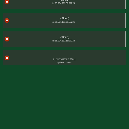
ip: 85.204.193.58:27215
offline :(
ip: 85.204.193.58:27216
offline :(
ip: 85.204.193.58:27218
ip: 192.168.251.2:10011:
uptime:
users: