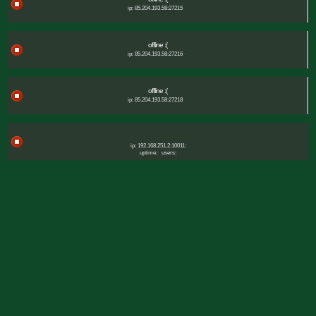
ip: 85.204.193.58:27215
offline :(
ip: 85.204.193.58:27216
offline :(
ip: 85.204.193.58:27218
ip: 192.168.251.2:10011:
uptime:
users: