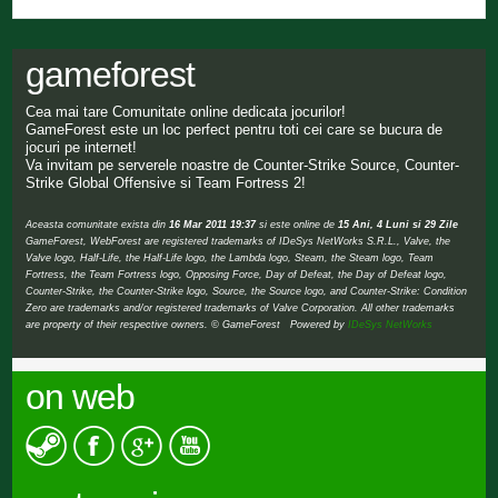
gameforest
Cea mai tare Comunitate online dedicata jocurilor!
GameForest este un loc perfect pentru toti cei care se bucura de
jocuri pe internet!
Va invitam pe serverele noastre de Counter-Strike Source, Counter-
Strike Global Offensive si Team Fortress 2!
Aceasta comunitate exista din
16 Mar 2011 19:37
si este online de
15 Ani, 4 Luni si 29 Zile
GameForest, WebForest are registered trademarks of IDeSys NetWorks S.R.L., Valve, the
Valve logo, Half-Life, the Half-Life logo, the Lambda logo, Steam, the Steam logo, Team
Fortress, the Team Fortress logo, Opposing Force, Day of Defeat, the Day of Defeat logo,
Counter-Strike, the Counter-Strike logo, Source, the Source logo, and Counter-Strike: Condition
Zero are trademarks and/or registered trademarks of Valve Corporation. All other trademarks
are property of their respective owners. © GameForest Powered by
IDeSys NetWorks
on web